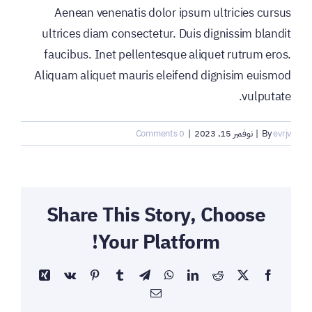
Aenean venenatis dolor ipsum ultricies cursus
ultrices diam consectetur. Duis dignissim blandit
faucibus. Inet pellentesque aliquet rutrum eros.
Aliquam aliquet mauris eleifend dignisim euismod
vulputate.
evrjv
By
|
نوفمبر 15, 2023
|
0 Comments
Share This Story, Choose
Your Platform!
Xing
Vk
Pinterest
Tumblr
Telegram
WhatsApp
LinkedIn
Reddit
Facebook
X
Email